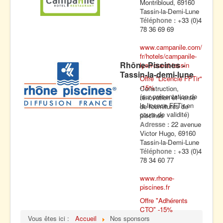
Montribloud, 69160
Tassin-la-Demi-Lune
Téléphone :
+33 (0)4
78 36 69 69
www.campanile.com/
fr/hotels/campanile-
Rhône-Piscines -
lyon-ouest-tassin
Tassin-la-demi-lune
Offre "Licencié FFTir"
-15%
Construction,
(sur présentation de
rénovation et vente
la licence FFTir en
de fournitures de
cours de validité)
piscines
Adresse :
22 avenue
Victor Hugo, 69160
Tassin-la-Demi-Lune
Téléphone :
+33 (0)4
78 34 60 77
www.rhone-
piscines.fr
Offre "Adhérents
CTO" -15%
Vous êtes ici :
Accueil
Nos sponsors