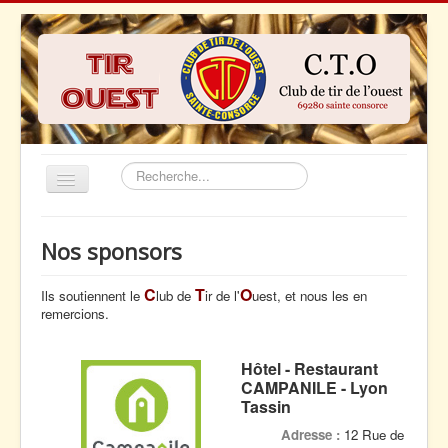
Rechercher
Basculer
la
navigation
Accueil
Nos sponsors
Actualités
C
T
O
Ils soutiennent le
lub de
ir de l'
uest, et nous les en
Le club
remercions.
Le tir sportif
Nos sponsors
Hôtel - Restaurant
CAMPANILE - Lyon
Contact
Tassin
Adresse :
12 Rue de