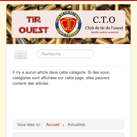
Rechercher
Basculer
la
navigation
Accueil
Il n'y a aucun article dans cette catégorie. Si des sous-
catégories sont affichées sur cette page, elles peuvent
Actualités
contenir des articles.
Le club
Le tir sportif
Nos sponsors
Contact
Vous êtes ici :
Accueil
Actualités